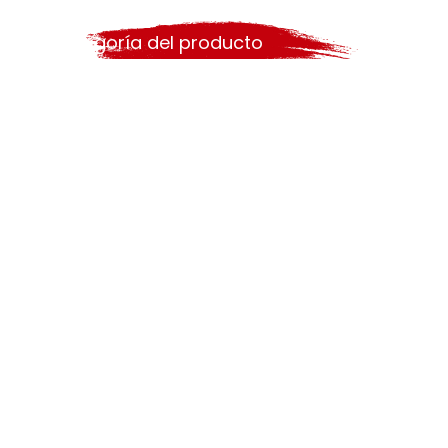
Categoría del producto
Búsqueda caliente
Cepillo de pintura
rodillo
herramientas de pintura
conjunto de rodillos de pintura
Pintura de herramientas
cepillo de plástico
cepillo de ángulo
Cepillo de mango largo
cepillo de cerdas
pincel de poliéster