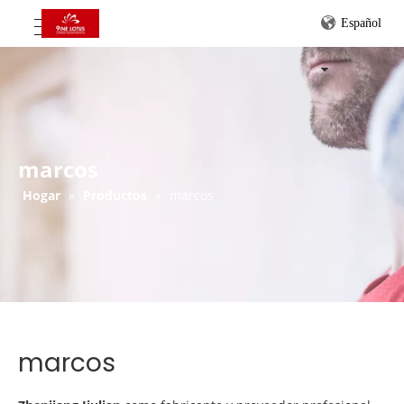
Español
marcos
Hogar
»
Productos
»
marcos
marcos