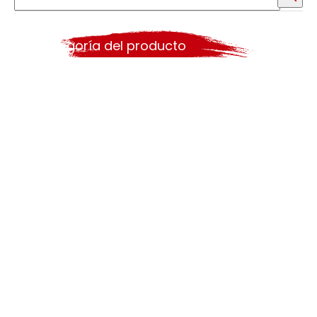
Categoría del producto
Búsqueda caliente
Cepillo de pintura
rodillo
herramientas de pintura
conjunto de rodillos de pintura
Pintura de herramientas
cepillo de plástico
cepillo de ángulo
Cepillo de mango largo
cepillo de cerdas
pincel de poliéster