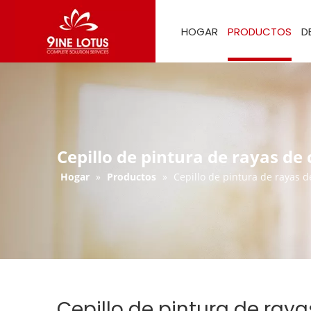
HOGAR
PRODUCTOS
D
Cepillo de pintura de rayas de
Hogar
»
Productos
»
Cepillo de pintura de rayas 
Cepillo de pintura de ray