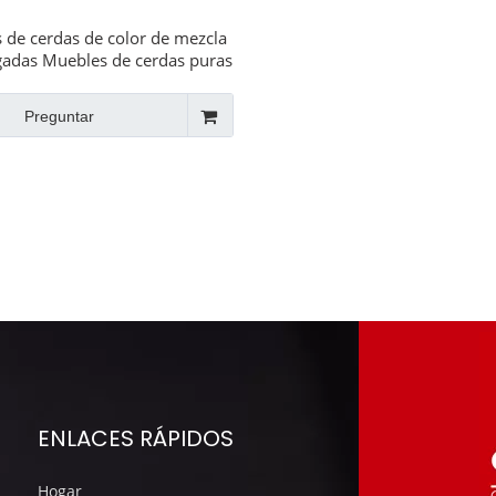
 de cerdas de color de mezcla
gadas Muebles de cerdas puras
ayas Handle de madera Pincel
de pintura plana
Preguntar
ENLACES RÁPIDOS
Hogar