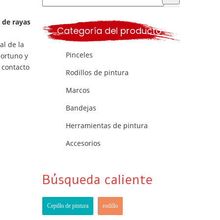
a de rayas
Categoría del producto
al de la
Pinceles
portuno y
 contacto
Rodillos de pintura
Marcos
Bandejas
Herramientas de pintura
Accesorios
Búsqueda caliente
Cepillo de pintura
rodillo