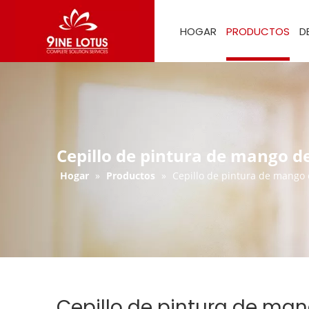
HOGAR
PRODUCTOS
D
Cepillo de pintura de mango 
Hogar
»
Productos
»
Cepillo de pintura de mango
Cepillo de pintura de ma