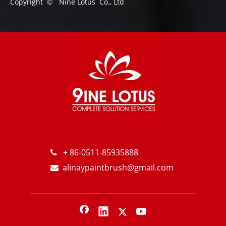
Copyright © Nine Lotus Co., Ltd
+ 86-0511-85935888

alinaypaintbrush@gmail.com
