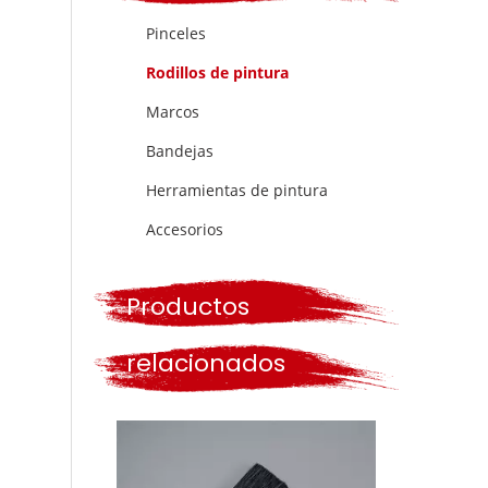
Pinceles
Rodillos de pintura
Marcos
Bandejas
Herramientas de pintura
Accesorios
Productos
relacionados
Poliamida de 9 pulgadas amarillo y verde doble raya de 18 mm de longitud PP Core China Cubierta de rodillo de pintura duradera