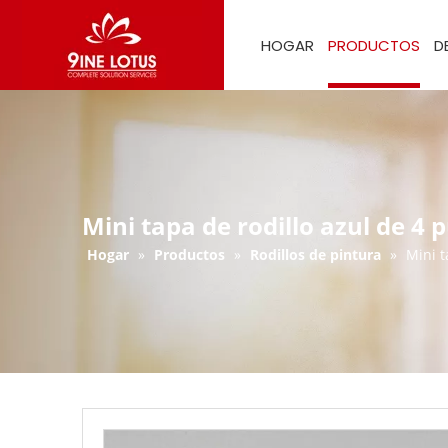
HOGAR
PRODUCTOS
D
Mini tapa de rodillo azul de 4 
Hogar
»
Productos
»
Rodillos de pintura
»
Mini t