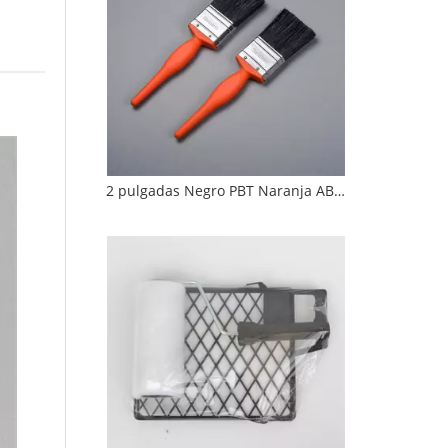
2 pulgadas Negro PBT Naranja ABS mango de acero inoxidable Ferrula Pincel de pintura plana