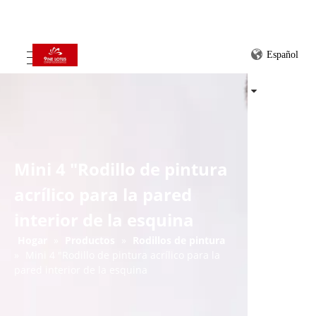
Español
Mini 4 "Rodillo de pintura
acrílico para la pared
interior de la esquina
Hogar
»
Productos
»
Rodillos de pintura
»
Mini 4 "Rodillo de pintura acrílico para la
pared interior de la esquina