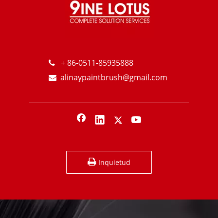
+ 86-0511-85935888

alinaypaintbrush@gmail.com

Cuáles son las ventajas del cepillo de plástico?
Inquietud