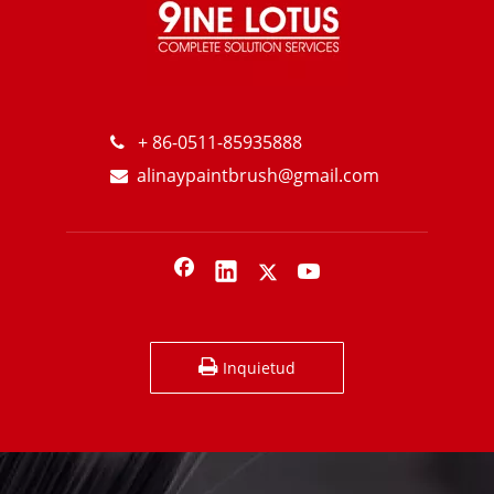
Cuáles son las ventajas del cepillo de plástico?
+ 86-0511-85935888

alinaypaintbrush@gmail.com

Inquietud