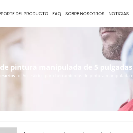
EPORTE DEL PRODUCTO
FAQ
SOBRE NOSOTROS
NOTICIAS
de pintura manipulada de 5 pulgadas
esorios
»
Accesorios para herramientas de pintura manipulada d