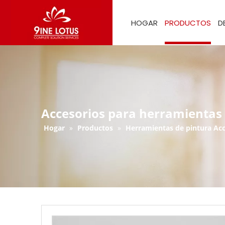
HOGAR
PRODUCTOS
D
Accesorios para herramientas 
Hogar
»
Productos
»
Herramientas de pintura Acc