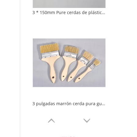
3 * 150mm Pure cerdas de plástico de plástico de plástico redondo cepillo de pintura de pared
3 pulgadas marrón cerda pura guardar pintura mango de madera acero ferrulo pintura pincel